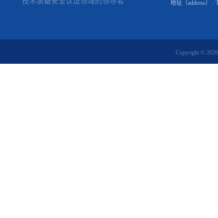
技术装备安全认证领域的领导者
地址（address） : Tomá
Copyright © 