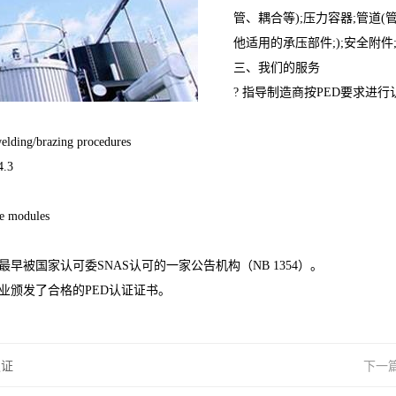
管、耦合等);压力容器;管道
他适用的承压部件;);安全附件
三、我们的服务
? 指导制造商按PED要求进
g/brazing procedures
4.3
 modules
是斯洛伐克最早被国家认可委SNAS认可的一家公告机构（NB 1354）。
内上百家企业颁发了合格的PED认证证书。
认证
下一