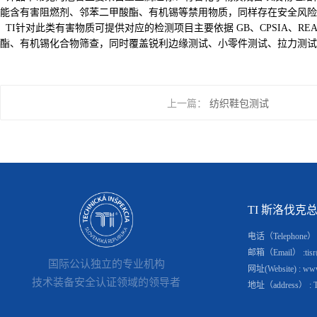
能含有害阻燃剂、邻苯二甲酸酯、有机锡等禁用物质，同样存在安全风险
TI针对此类有害物质可提供对应的检测项目主要依据 GB、CPSIA、REAC
酯、有机锡化合物筛查，同时覆盖锐利边缘测试、小零件测试、拉力测试
上一篇：
纺织鞋包测试
TI 斯洛伐克总部(S
电话（Telephone） : 
邮箱（Email） :tisr@
国际公认独立的专业机构
网址(Website) : www.
技术装备安全认证领域的领导者
地址（address） : Tomá