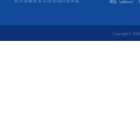
技术装备安全认证领域的领导者
地址（address） : Tomá
Copyright © 